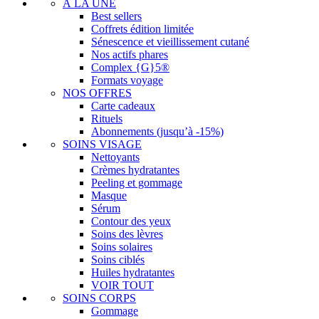
À LA UNE
Best sellers
Coffrets édition limitée
Sénescence et vieillissement cutané
Nos actifs phares
Complex {G}5®
Formats voyage
NOS OFFRES
Carte cadeaux
Rituels
Abonnements (jusqu’à -15%)
SOINS VISAGE
Nettoyants
Crèmes hydratantes
Peeling et gommage
Masque
Sérum
Contour des yeux
Soins des lèvres
Soins solaires
Soins ciblés
Huiles hydratantes
VOIR TOUT
SOINS CORPS
Gommage