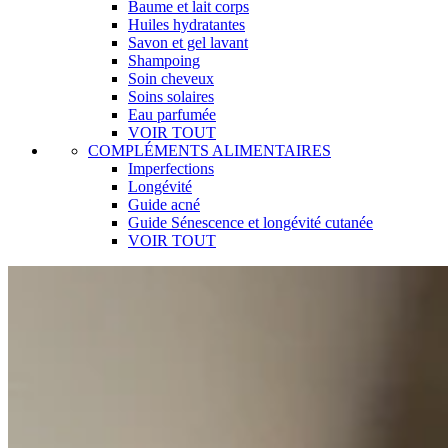
Baume et lait corps
Huiles hydratantes
Savon et gel lavant
Shampoing
Soin cheveux
Soins solaires
Eau parfumée
VOIR TOUT
COMPLÉMENTS ALIMENTAIRES
Imperfections
Longévité
Guide acné
Guide Sénescence et longévité cutanée
VOIR TOUT